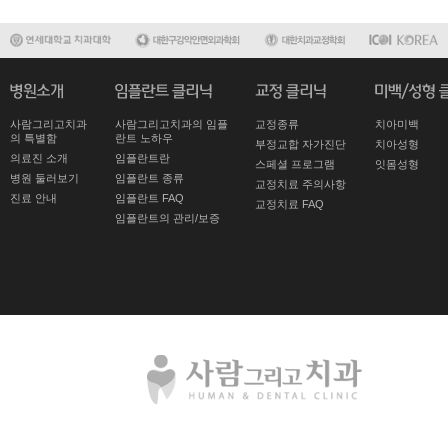
사람그리고치과
사람그리고치과의 임플
교정종류
치아미백
의 특별함
란트 노하우
부정교합 자가진단
치아성형
의료진 소개
임플란트란
스페셜 프로그램
잇몸성형
병원 둘러보기
임플란트 종류
교정치료 주의사항
진료 안내
임플란트 FAQ
교정치료 FAQ
임플란트의 관리/보증